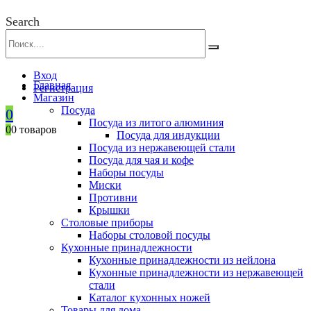
Search
Вход
Главная
Регистрация
Магазин
Посуда
0
Посуда из литого алюминия
0
0 товаров
Посуда для индукции
Посуда из нержавеющей стали
Посуда для чая и кофе
Наборы посуды
Миски
Противни
Крышки
Столовые приборы
Наборы столовой посуды
Кухонные принадлежности
Кухонные принадлежности из нейлона
Кухонные принадлежности из нержавеющей
стали
Каталог кухонных ножей
Товары для дома