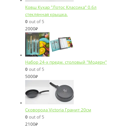
Ковш Кухар "Лотос Классика" 0.6л
стеклянная крышка.
0
out of 5
2000
₽
Набор 24-х предм. столовый "Модерн"
0
out of 5
5000
₽
Сковорода Victoria Гранит 20см
0
out of 5
2100
₽