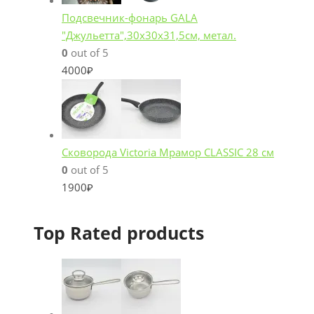
Подсвечник-фонарь GALA
"Джульетта",30х30х31,5см, метал.
0
out of 5
4000
₽
Сковорода Victoria Мрамор CLASSIC 28 см
0
out of 5
1900
₽
Top Rated products