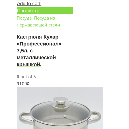
Add to cart
Просмотр
Посуда
,
Посуда из
нержавеющей стали
Кастрюля Кухар
«Профессионал»
7,5л. с
металлической
крышкой.
0
out of 5
9100
₽