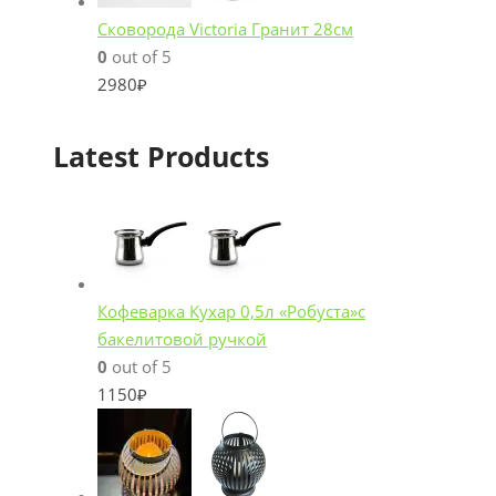
Сковорода Victoria Гранит 28см
0
out of 5
2980
₽
Latest Products
Кофеварка Кухар 0,5л «Робуста»с
бакелитовой ручкой
0
out of 5
1150
₽