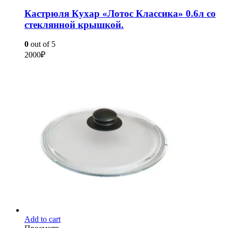
Кастрюля Кухар «Лотос Классика» 0.6л со
стеклянной крышкой.
0
out of 5
2000
₽
Add to cart