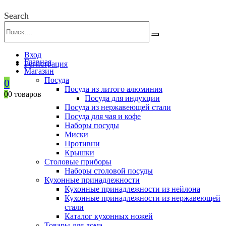
Search
Вход
Главная
Регистрация
Магазин
Посуда
0
Посуда из литого алюминия
0
0 товаров
Посуда для индукции
Посуда из нержавеющей стали
Посуда для чая и кофе
Наборы посуды
Миски
Противни
Крышки
Столовые приборы
Наборы столовой посуды
Кухонные принадлежности
Кухонные принадлежности из нейлона
Кухонные принадлежности из нержавеющей
стали
Каталог кухонных ножей
Товары для дома