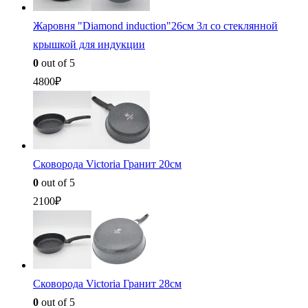
Жаровня "Diamond induction"26см 3л со стеклянной
крышкой для индукции
0
out of 5
4800
₽
Сковорода Victoria Гранит 20см
0
out of 5
2100
₽
Сковорода Victoria Гранит 28см
0
out of 5