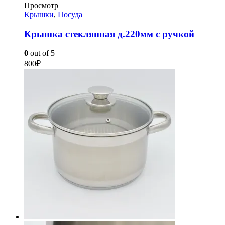
Просмотр
Крышки
,
Посуда
Крышка стеклянная д.220мм с ручкой
0
out of 5
800
₽