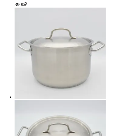
3900
₽