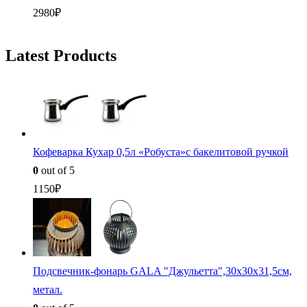
2980
₽
Latest Products
Кофеварка Кухар 0,5л «Робуста»с бакелитовой ручкой
0
out of 5
1150
₽
Подсвечник-фонарь GALA "Джульетта",30х30х31,5см,
метал.