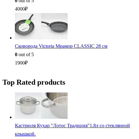
0
out of 5
4000
₽
Сковорода Victoria Мрамор CLASSIC 28 см
0
out of 5
1900
₽
Top Rated products
Кастрюля Кухар "Лотос Традиция"1.8л со стеклянной
крышкой.