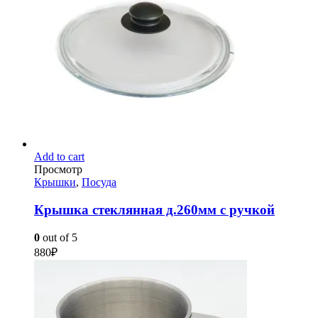
Add to cart
Просмотр
Крышки
,
Посуда
Крышка стеклянная д.260мм с ручкой
0
out of 5
880
₽