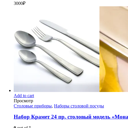
3000
₽
Add to cart
Просмотр
Столовые приборы
,
Наборы столовой посуды
Набор Крамет 24 пр. столовый модель «Мон
0
out of 5