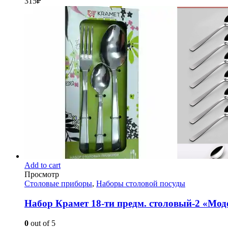
315
₽
Add to cart
Просмотр
Столовые приборы
,
Наборы столовой посуды
Набор Крамет 18-ти предм. столовый-2 «Мод
0
out of 5