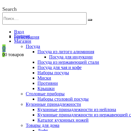
Search
Вход
Главная
Регистрация
Магазин
Посуда
0
Посуда из литого алюминия
0
0 товаров
Посуда для индукции
Посуда из нержавеющей стали
Посуда для чая и кофе
Наборы посуды
Миски
Противни
Крышки
Столовые приборы
Наборы столовой посуды
Кухонные принадлежности
Кухонные принадлежности из нейлона
Кухонные принадлежности из нержавеющей с
Каталог кухонных ножей
Товары для дома
Лофт