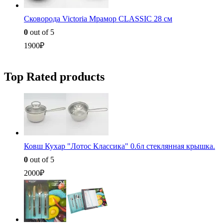
Сковорода Victoria Мрамор CLASSIC 28 см
0
out of 5
1900
₽
Top Rated products
Ковш Кухар "Лотос Классика" 0.6л стеклянная крышка.
0
out of 5
2000
₽