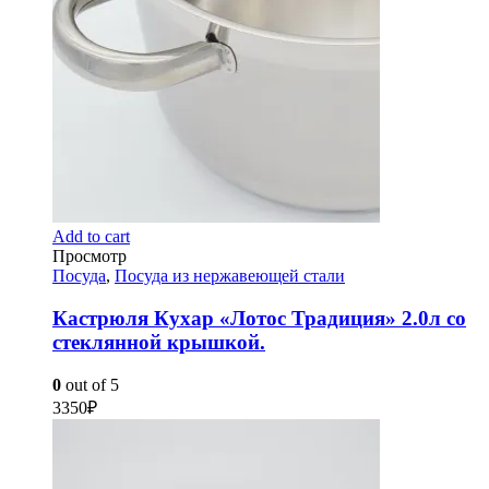
Add to cart
Просмотр
Посуда
,
Посуда из нержавеющей стали
Кастрюля Кухар «Лотос Традиция» 2.0л со
стеклянной крышкой.
0
out of 5
3350
₽