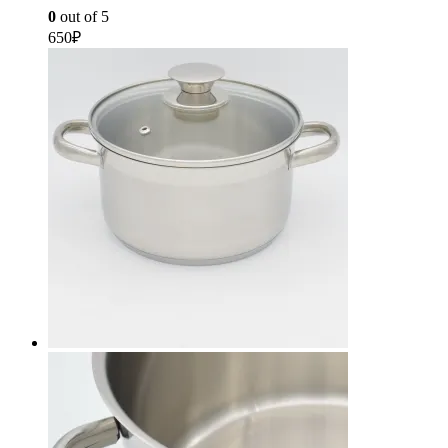
0
out of 5
650
₽