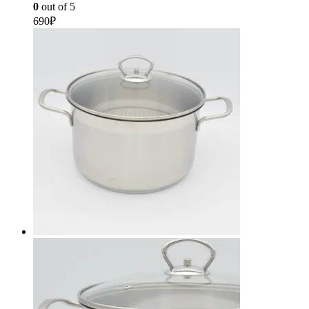
0
out of 5
690
₽