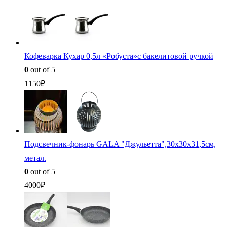
Кофеварка Кухар 0,5л «Робуста»с бакелитовой ручкой
0
out of 5
1150
₽
Подсвечник-фонарь GALA "Джульетта",30х30х31,5см,
метал.
0
out of 5
4000
₽