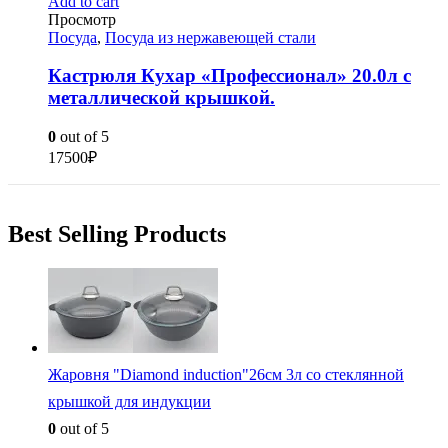
Add to cart
Просмотр
Посуда
,
Посуда из нержавеющей стали
Кастрюля Кухар «Профессионал» 20.0л с
металлической крышкой.
0
out of 5
17500
₽
Best Selling Products
Жаровня "Diamond induction"26см 3л со стеклянной
крышкой для индукции
0
out of 5