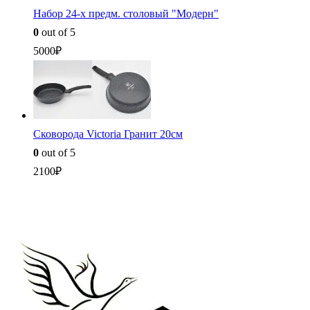
Набор 24-х предм. столовый "Модерн"
0
out of 5
5000
₽
Сковорода Victoria Гранит 20см
0
out of 5
2100
₽