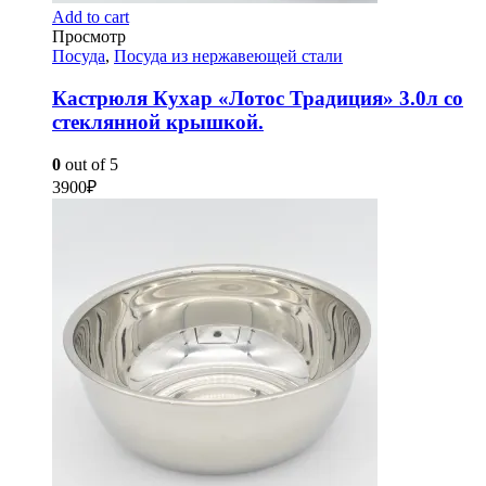
Add to cart
Просмотр
Посуда
,
Посуда из нержавеющей стали
Кастрюля Кухар «Лотос Традиция» 3.0л со
стеклянной крышкой.
0
out of 5
3900
₽