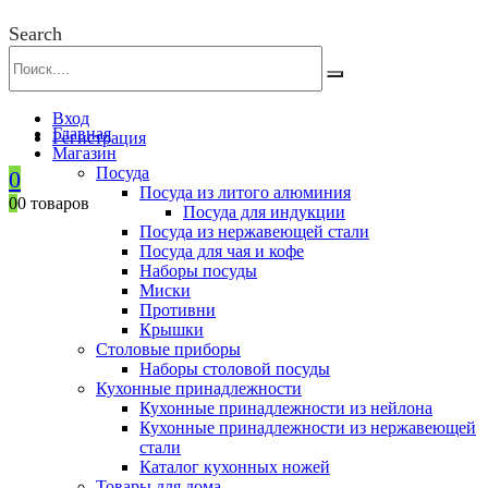
Search
Вход
Главная
Регистрация
Магазин
Посуда
0
Посуда из литого алюминия
0
0 товаров
Посуда для индукции
Посуда из нержавеющей стали
Посуда для чая и кофе
Наборы посуды
Миски
Противни
Крышки
Столовые приборы
Наборы столовой посуды
Кухонные принадлежности
Кухонные принадлежности из нейлона
Кухонные принадлежности из нержавеющей
стали
Каталог кухонных ножей
Товары для дома