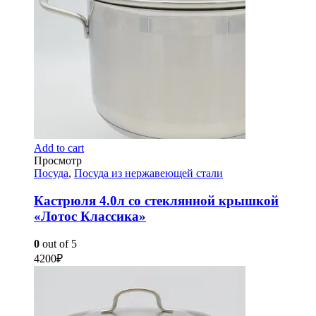
Add to cart
Просмотр
Посуда
,
Посуда из нержавеющей стали
Кастрюля 4.0л со стеклянной крышкой
«Лотос Классика»
0
out of 5
4200
₽