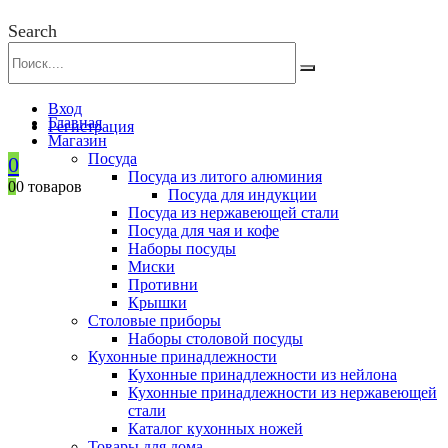
Search
Вход
Главная
Регистрация
Магазин
Посуда
0
Посуда из литого алюминия
0
0 товаров
Посуда для индукции
Посуда из нержавеющей стали
Посуда для чая и кофе
Наборы посуды
Миски
Противни
Крышки
Столовые приборы
Наборы столовой посуды
Кухонные принадлежности
Кухонные принадлежности из нейлона
Кухонные принадлежности из нержавеющей
стали
Каталог кухонных ножей
Товары для дома