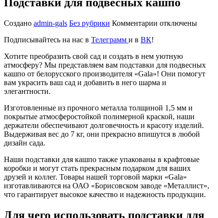
Подставки для подвесных кашпо
к
Создано
admin-gals
Без рубрики
Комментарии
отключены
записи
Подписывайтесь на нас в
Телеграмм
и в
ВК
!
Подставки
для
Хотите преобразить свой сад и создать в нем уютную
подвесных
атмосферу? Мы представляем вам подставки для подвесных
кашпо
кашпо от белорусского производителя «Gala»! Они помогут
вам украсить ваш сад и добавить в него шарма и
элегантности.
Изготовленные из прочного металла толщиной 1,5 мм и
покрытые атмосферостойкой полимерной краской, наши
держатели обеспечивают долговечность и красоту изделий.
Выдерживая вес до 7 кг, они прекрасно впишутся в любой
дизайн сада.
Наши подставки для кашпо также упакованы в крафтовые
коробки и могут стать прекрасным подарком для ваших
друзей и коллег. Товары нашей торговой марки «Gala»
изготавливаются на ОАО «Борисовском заводе «Металлист»,
что гарантирует высокое качество и надежность продукции.
Для чего использовать подставки для