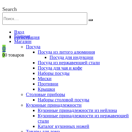
Search
Вход
Главная
Регистрация
Магазин
Посуда
0
Посуда из литого алюминия
0
0 товаров
Посуда для индукции
Посуда из нержавеющей стали
Посуда для чая и кофе
Наборы посуды
Миски
Противни
Крышки
Столовые приборы
Наборы столовой посуды
Кухонные принадлежности
Кухонные принадлежности из нейлона
Кухонные принадлежности из нержавеющей
стали
Каталог кухонных ножей
Товары для дома