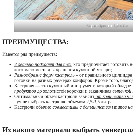
Серия Престиж 1,5 и 2 л
ПРЕИМУЩЕСТВА:
Имеется ряд преимуществ:
И
деально подходят для тех
,
кто предпочитает готовить н
кого мало места для хранения кухонной утвари;
Разнообразие форм кастрюль
– от правильного цилиндра
готовки на разных размерах конфорок. Кроме того, благо
Кастрюля — это кухонный инструмент, который обладает
продуктов
до золотистой корочки и заканчивая
выпечкой 
Оптимальный объем кастрюли зависит
от количества чле
лучше выбрать кастрюлю объемом 2,5-3,5 литра.
Кастрюли обычно
совместимы с большинством типов на
Из какого материала выбрать универс