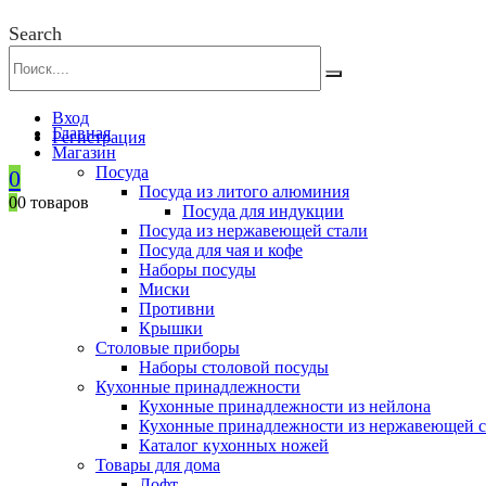
Search
Вход
Главная
Регистрация
Магазин
Посуда
0
Посуда из литого алюминия
0
0 товаров
Посуда для индукции
Посуда из нержавеющей стали
Посуда для чая и кофе
Наборы посуды
Миски
Противни
Крышки
Столовые приборы
Наборы столовой посуды
Кухонные принадлежности
Кухонные принадлежности из нейлона
Кухонные принадлежности из нержавеющей с
Каталог кухонных ножей
Товары для дома
Лофт