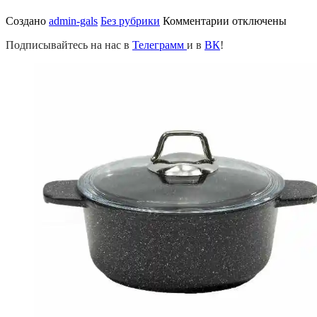
к
Создано
admin-gals
Без рубрики
Комментарии
отключены
записи
Подписывайтесь на нас в
Телеграмм
и в
ВК
!
Универсальные
кастрюли
из
литого
алюминия
2023