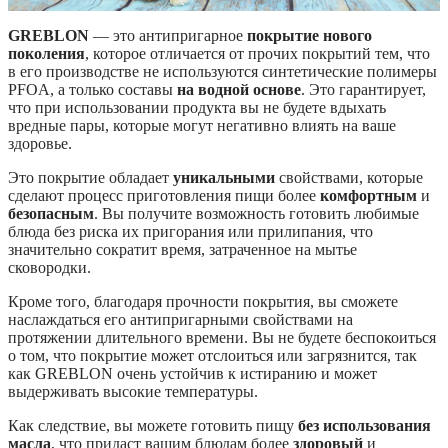
GREBLON
— это антипригарное
покрытие нового
поколения
, которое отличается от прочих покрытий тем, что
в его производстве не используются синтетические полимеры
PFOA, а только составы
на водной основе
. Это гарантирует,
что при использовании продукта вы не будете вдыхать
вредные пары, которые могут негативно влиять на ваше
здоровье.
Это покрытие обладает
уникальными
свойствами, которые
сделают процесс приготовления пищи более
комфортным
и
безопасным
. Вы получите возможность готовить любимые
блюда без риска их пригорания или прилипания, что
значительно сократит время, затраченное на мытье
сковородки.
Кроме того, благодаря прочности покрытия, вы сможете
наслаждаться его антипригарными свойствами на
протяжении длительного времени. Вы не будете беспокоиться
о том, что покрытие может отслоиться или загрязнится, так
как GREBLON очень устойчив к истиранию и может
выдерживать высокие температуры.
Как следствие, вы можете готовить пищу
без использования
масла
, что придаст вашим блюдам более
здоровый
и