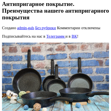
Антипригарное покрытие.
Преимущества нашего антипригарного
покрытия
к
Создано
admin-gals
Без рубрики
Комментарии
отключены
записи
Подписывайтесь на нас в
Телеграмм
и в
ВК
!
Антипригарное
покрытие.
Преимущества
нашего
антипригарного
покрытия