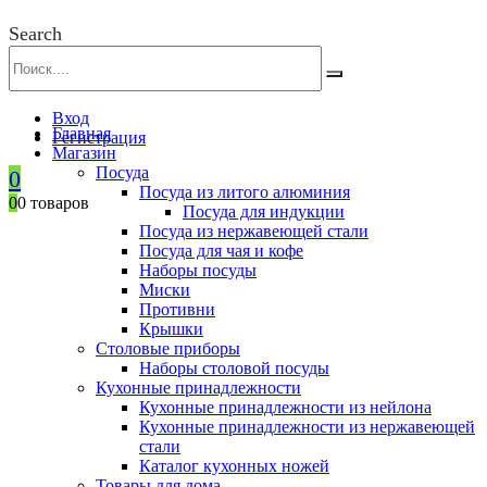
Search
Вход
Главная
Регистрация
Магазин
Посуда
0
Посуда из литого алюминия
0
0 товаров
Посуда для индукции
Посуда из нержавеющей стали
Посуда для чая и кофе
Наборы посуды
Миски
Противни
Крышки
Столовые приборы
Наборы столовой посуды
Кухонные принадлежности
Кухонные принадлежности из нейлона
Кухонные принадлежности из нержавеющей
стали
Каталог кухонных ножей
Товары для дома